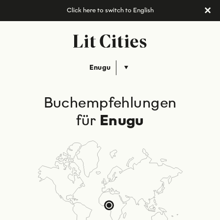
Click here to switch to English
Enugu
Buchempfehlungen
für
Enugu