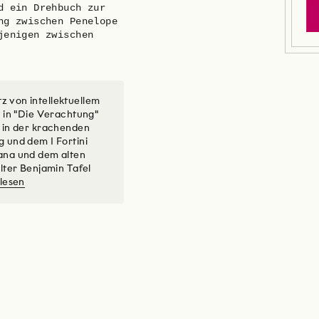
d ein Drehbuch zur
ng zwischen Penelope
jenigen zwischen
 von intellektuellem
 in "Die Verachtung"
 in der krachenden
 und dem I Fortini
ana und dem alten
lter Benjamin Tafel
lesen