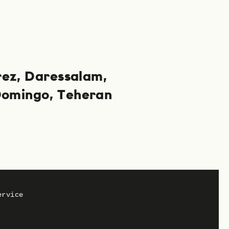
rez
Daressalam
Domingo
Teheran
Datenschutz
Impressum
ervice