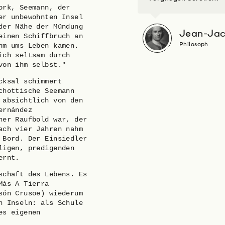
ork, Seemann, der
er unbewohnten Insel
der Nähe der Mündung
Jean-Jac
einen Schiffbruch an
hm ums Leben kamen.
Philosoph
ich seltsam durch
von ihm selbst."
cksal schimmert
chottische Seemann
 absichtlich von den
ernández
her Raufbold war, der
ach vier Jahren nahm
 Bord. Der Einsiedler
ligen, predigenden
ernt.
schäft des Lebens. Es
Más A Tierra
són Crusoe) wiederum
n Inseln: als Schule
es eigenen