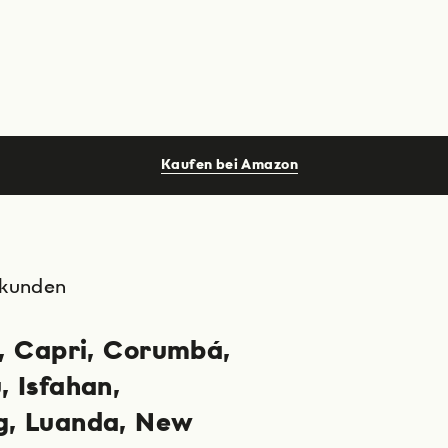
Kaufen bei Amazon
rkunden
Capri
Corumbá
u
Isfahan
g
Luanda
New