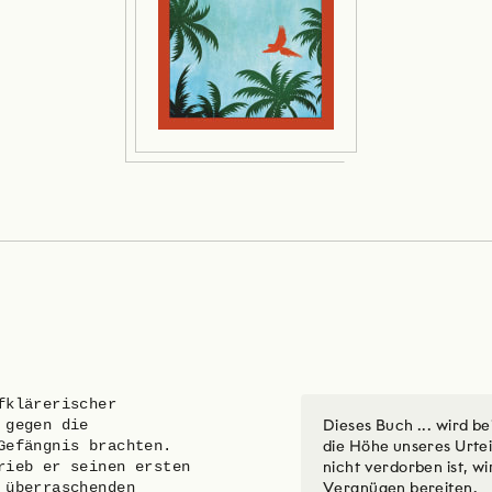
fklärerischer
 gegen die
Dieses Buch ... wird be
Gefängnis brachten.
die Höhe unseres Urte
rieb er seinen ersten
nicht verdorben ist, w
 überraschenden
Vergnügen bereiten.