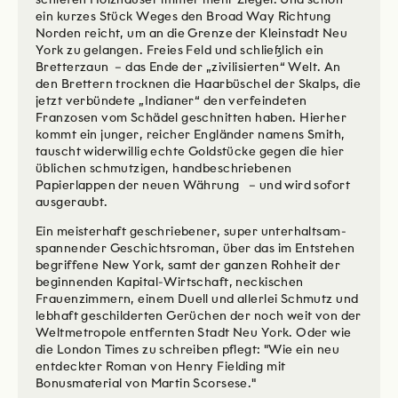
ein kurzes Stück Weges den Broad Way Richtung
Norden reicht, um an die Grenze der Kleinstadt Neu
York zu gelangen. Freies Feld und schließlich ein
Bretterzaun – das Ende der „zivilisierten“ Welt. An
den Brettern trocknen die Haarbüschel der Skalps, die
jetzt verbündete „Indianer“ den verfeindeten
Franzosen vom Schädel geschnitten haben. Hierher
kommt ein junger, reicher Engländer namens Smith,
tauscht widerwillig echte Goldstücke gegen die hier
üblichen schmutzigen, handbeschriebenen
Papierlappen der neuen Währung – und wird sofort
ausgeraubt.
Ein meisterhaft geschriebener, super unterhaltsam-
spannender Geschichtsroman, über das im Entstehen
begriffene New York, samt der ganzen Rohheit der
beginnenden Kapital-Wirtschaft, neckischen
Frauenzimmern, einem Duell und allerlei Schmutz und
lebhaft geschilderten Gerüchen der noch weit von der
Weltmetropole entfernten Stadt Neu York. Oder wie
die London Times zu schreiben pflegt: "Wie ein neu
entdeckter Roman von Henry Fielding mit
Bonusmaterial von Martin Scorsese."