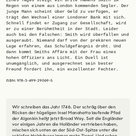
Regen von einem aus London kommenden Segler. Der
junge Mann scheint über Geld zu verfügen, er
trägt den Wechsel einer Londoner Bank mit sich.
Schnell findet er Zugang zur Gesellschaft, wird
er zu einer Berühmtheit in der Stadt. Leider
auch bei den Falschen: Smith wird überfallen und
ausgeraubt. Niemand darf von der prekären neuen
Lage erfahren, das Schuldgefängnis droht. Und
dann kommt Smiths Affäre mit der Frau eines
hohen Offiziers ans Licht. Ein Duell ist
unumgänglich, und ausgerechnet sein bester
Freund fordert ihn, ein exzellenter Fechter.
ISBN: 978-3-499-29069-5
Wir schreiben das Jahr 1746. Der schräg über den
Rücken der hügeligen Insel Manahatta laufende Pfad
der Algonkin heißt jetzt Broad Way. Seit die Engländer
vor einigen Jahren die Holländer vertrieben haben,
mischen sich unten an der Süd-Ost-Spitze unter die
schiefen Holzhäuser immer mehr Ziegel. Und schon