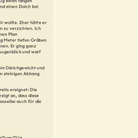
ug einen langen
nd einen Dolch bei
ir wollte. Eher hätte er
n zu verzichten. Ich
inen Plan
zig Meter tiefen Gräben
nen. Er ging ganz
 Augenblick und warf
ein Gleichgewicht und
en steinigen Abhang
reits ereignet: Die
eigt an, dass diese
dasselbe auch für die
qi3vqvDUg