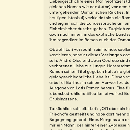
Liebesgeschichte eines Marineoffiziers (d
gleichen Namen wie der Autor) vor dem 
untergehenden Osmanischen Reiches. In
heutigen Istanbul) verkleidet sich die Rom
und eignet sich die Landessprache an, um 
Einheimischer durchzugehen. Zugleich rei
auch nach innen, in das exotische Land 
ihm regrediert im Roman auch das Osman
Obwohl Loti versucht, sein homosexuell
kaschieren, scheint dieses Verlangen do
sein. André Gide und Jean Cocteau sind s
verbotenen Liebe zur jungen Haremsdam
Roman seinen Titel gegeben hat, eine gle
gleichgeschlechtliche Liebe ist. Diesen 
arbeitet Barthes in seinem Vorwort zu der
Ausgabe von Lotis Roman heraus. Eine fü
lebensbedrohliche Situation etwa liest Ba
Cruisingszene.
Tatsächlich schreibt Loti: „Oft aber bin i
Friedhöfe gestreift und habe dort mehr a
Begegnung gehabt. Eines Morgens um drei 
mir ein Mann, der hinter einer Zypresse 