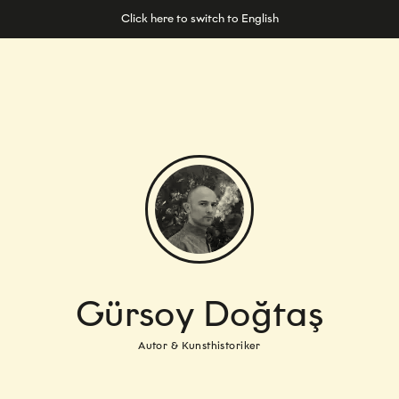
Click here to switch to English
Gürsoy Doğtaş
Autor & Kunsthistoriker