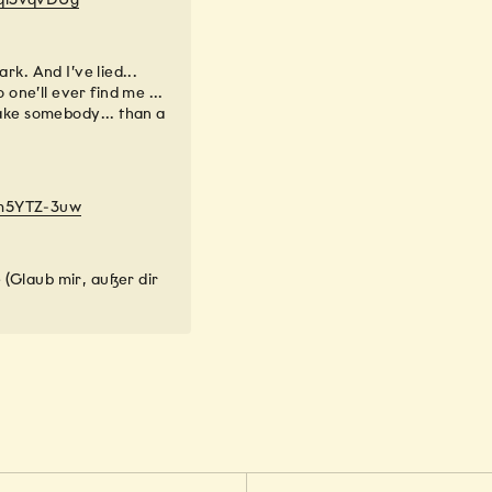
ark. And I’ve lied...
one’ll ever find me ...
 fake somebody... than a
bm5YTZ-3uw
 (Glaub mir, außer dir