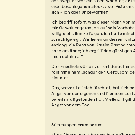
den Weg. Er war ein Nachtwächter; er tr
eisenbeschlagenen Stock, zwei Pistolen u
sich – ich aber unbewaffnet.
Ich begriff sofort, was dieser Mann von m
mir Gewalt angetan, als auf sein Vorhabe
willigte ein, ihm zu folgen; ich hatte mir e
zurechtgelegt. Wir liefen an diesen fünf
entlang, die Pera von Kassim Pascha tren
nahe am Rand; ich ergriff den günstigen
mich auf ihn ...“
Der Friedhofswärter verliert daraufhin s
rollt mit einem „schaurigen Geräusch“ d
hinunter.
Das, wovor Loti sich fürchtet, hat sich be
Angst vor der eigenen und fremden Lust z
bereits stattgefunden hat. Vielleicht gilt 
Angst vor dem Tod ...
Stimmungen drum herum.
https://www.youtube.com/watch?v=zw