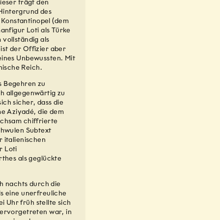
ieser trägt den
Hintergrund des
 Konstantinopel (dem
anfigur Loti als Türke
vollständig als
st der Offizier aber
seines Unbewussten. Mit
ische Reich.
es Begehren zu
ch allgegenwärtig zu
ich sicher, dass die
e Aziyadé, die dem
ichsam chiffrierte
schwulen Subtext
 italienischen
r Loti
rthes als geglückte
ch nachts durch die
ls eine unerfreuliche
Uhr früh stellte sich
hervorgetreten war, in