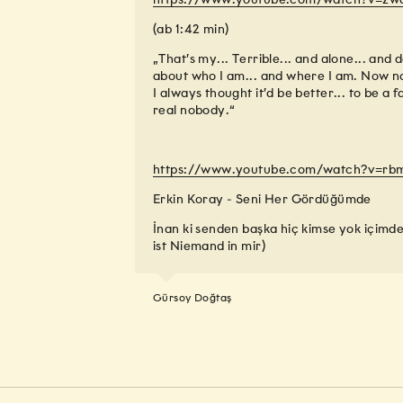
(ab 1:42 min)
„That’s my... Terrible... and alone... and d
about who I am... and where I am. Now no 
I always thought it’d be better... to be a
real nobody.“
https://www.youtube.com/watch?v=r
Erkin Koray - Seni Her Gördüğümde
İnan ki senden başka hiç kimse yok içimde
ist Niemand in mir)
Gürsoy Doğtaş